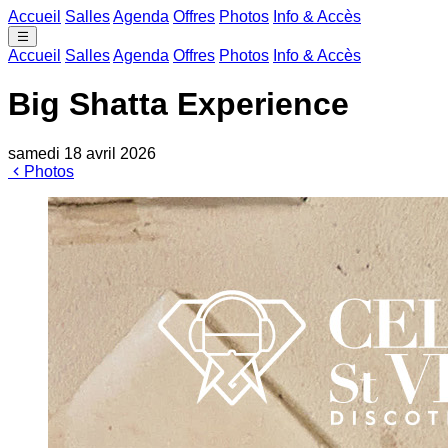
Accueil
Salles
Agenda
Offres
Photos
Info & Accès
Accueil
Salles
Agenda
Offres
Photos
Info & Accès
Big Shatta Experience
samedi 18 avril 2026
Photos